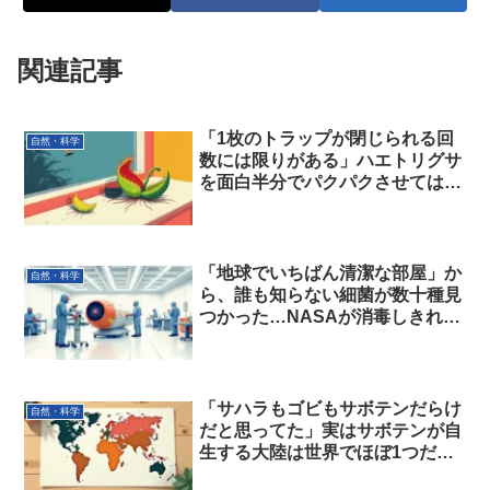
関連記事
「1枚のトラップが閉じられる回
自然・科学
数には限りがある」ハエトリグサ
を面白半分でパクパクさせてはい
けない本当の理由とは…？
「地球でいちばん清潔な部屋」か
自然・科学
ら、誰も知らない細菌が数十種見
つかった…NASAが消毒しきれな
かった相手
「サハラもゴビもサボテンだらけ
自然・科学
だと思ってた」実はサボテンが自
生する大陸は世界でほぼ1つだ
け…？