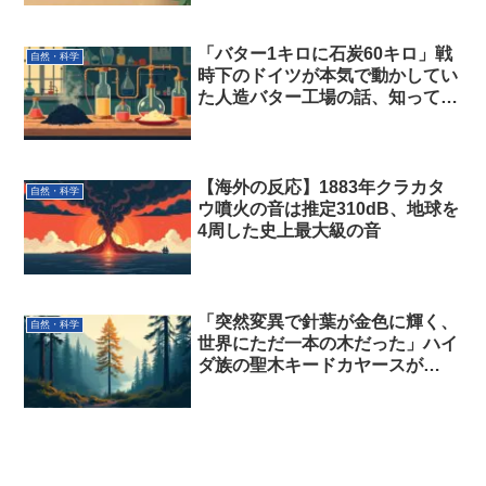
「バター1キロに石炭60キロ」戦
自然・科学
時下のドイツが本気で動かしてい
た人造バター工場の話、知って
た？
【海外の反応】1883年クラカタ
自然・科学
ウ噴火の音は推定310dB、地球を
4周した史上最大級の音
「突然変異で針葉が金色に輝く、
自然・科学
世界にただ一本の木だった」ハイ
ダ族の聖木キードカヤースが
1997年に伐り倒されるまで…動
機は”林業への抗議”