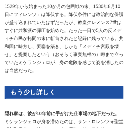
1529年から始まった10か月の包囲戦の末、1530年8月10
日にフィレンツェは降伏する。降伏条件には政治的な保護
が盛り込まれていたはずだったが、教皇クレメンス7世は
すぐに共和派の弾圧を始めた。たった一日で5人の反メデ
ィチ市民が拷問の末に斬首されたと記録に残っている。共
和国に味方し、要塞を築き、しかも「メディチ宮殿を壊
せ」と提案したという（おそらく事実無根の）噂まで立っ
ていたミケランジェロが、身の危険を感じて姿を消したの
は当然だった。
もう少し詳しく
隠れ家は、彼が10年前に手がけた仕事場の地下だった。
ミケランジェロが身を潜めたのは、サン・ロレンツォ聖堂