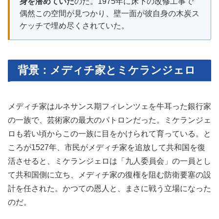
身を潜めていた
のだ。1975年に床下の改修工事で
偶然この空間が見つかり、壁一面が彼自身の木炭ス
ケッチで埋め尽くされていた。
背景：メディチ家とミケランジェロ
メディチ家はルネサンス期フィレンツェを牛耳った銀行家
の一族で、芸術家の最大のパトロンだった。ミケランジェ
ロも若い頃からこの一族に目をかけられて育っている。と
ころが1527年、市民がメディチ家を追放して共和国を復
活させると、ミケランジェロは「九人委員会」の一員とし
て共和国側に立ち、メディチ家の復権を阻む防衛要塞の設
計を任された。かつての恩人と、まさに戦う立場になった
のだ。