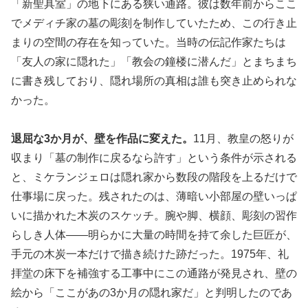
「新聖具室」の地下にある狭い通路。彼は数年前からここ
でメディチ家の墓の彫刻を制作していたため、この行き止
まりの空間の存在を知っていた。当時の伝記作家たちは
「友人の家に隠れた」「教会の鐘楼に潜んだ」とまちまち
に書き残しており、隠れ場所の真相は誰も突き止められな
かった。
退屈な3か月が、壁を作品に変えた。
11月、教皇の怒りが
収まり「墓の制作に戻るなら許す」という条件が示される
と、ミケランジェロは隠れ家から数段の階段を上るだけで
仕事場に戻った。残されたのは、薄暗い小部屋の壁いっぱ
いに描かれた木炭のスケッチ。腕や脚、横顔、彫刻の習作
らしき人体——明らかに大量の時間を持て余した巨匠が、
手元の木炭一本だけで描き続けた跡だった。1975年、礼
拝堂の床下を補強する工事中にこの通路が発見され、壁の
絵から「ここがあの3か月の隠れ家だ」と判明したのであ