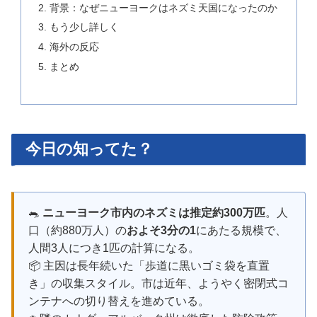
背景：なぜニューヨークはネズミ天国になったのか
もう少し詳しく
海外の反応
まとめ
今日の知ってた？
🐀
ニューヨーク市内のネズミは推定約300万匹
。人
口（約880万人）の
およそ3分の1
にあたる規模で、
人間3人につき1匹の計算になる。
📦 主因は長年続いた「歩道に黒いゴミ袋を直置
き」の収集スタイル。市は近年、ようやく密閉式コ
ンテナへの切り替えを進めている。