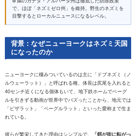
❄️ 隣のカナダ・アルバータ州は徹底した防除政策
で、ほぼ「ネズミゼロ州」を維持。野生のネズミを
目撃するとローカルニュースになるレベル。
背景：なぜニューヨークはネズミ天国
になったのか
ニューヨークに棲みついているのは主に「ドブネズミ（ノ
ルウェーラット）」と呼ばれる種。体長は尻尾を入れると
40センチ近くになる個体もいて、地下鉄ホームでベーグ
ルを引きずる動画が世界中でバズったことから、地元では
「ピザラット」「ベーグルラット」といった愛称まで生ま
れている。
彼らが繁栄してきた理由はシンプルで、
「餌が街に転がっ