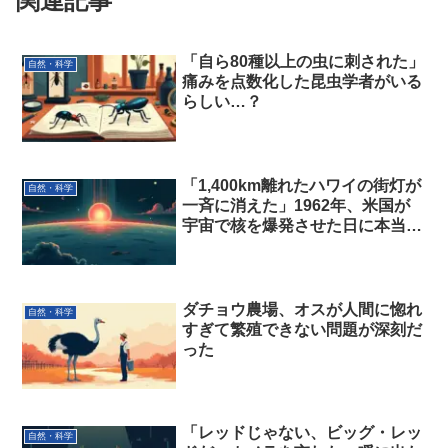
関連記事
「自ら80種以上の虫に刺された」
自然・科学
痛みを点数化した昆虫学者がいる
らしい…？
「1,400km離れたハワイの街灯が
自然・科学
一斉に消えた」1962年、米国が
宇宙で核を爆発させた日に本当に
起きたこと
ダチョウ農場、オスが人間に惚れ
自然・科学
すぎて繁殖できない問題が深刻だ
った
「レッドじゃない、ビッグ・レッ
自然・科学