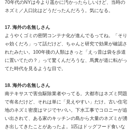
70年代のNYは今より遥かに汚かったらしいけど、当時の
ネズミ／人口比はどうだったんだろう。気になる。
17. 海外の名無しさん
ようやくゴミの密閉コンテナ化が進んでるってね。「そり
ゃ効くだろ」って話だけど、ちゃんと研究で効果が確認さ
れたみたい。100年後の人類はきっと「えっ昔は袋を歩道
に置いてたの？」って驚くんだろうな、馬糞が道に転がっ
てた時代を見るような目で。
18. 海外の名無しさん
南テキサスで害虫駆除業者やってる。大都市はネズミ問題
で有名だけど、それは単に「見えやすい」だけ。古い住宅
地のネズミ密度はマジでヤバい。下水工事でコロニーが追
い出されて、ある家のキッチンの島から大量のネズミが湧
き出してきたことがあったよ。1匹はドッグフード食いな