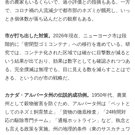
舎の農家もいるくらいで、過小評価との指摘もある。一方
で、コロナ禍の人流減少で都市部のネズミが餓死し、いっ
とき個体数が落ち込んだとの観察もある。
市が打ち出した対策。
2026年現在、ニューヨーク市は段
階的に「密閉型ゴミコンテナ」への移行を進めている。研
究では、コンテナ化された区域では確かに目撃数が減ると
いう結果が出ており、効果は数字としても確認されつつあ
る。完全撲滅は無理でも、目に見える数を減らすことはで
きる、というのが市の戦略だ。
カナダ・アルバータ州の伝説的成功例。
1950年代、農業
州として穀物被害を防ぐため、アルバータ州は「ペットと
してのネズミ飼育禁止」「貨物の徹底検査」「24時間対
応の駆除専門チーム」「通報ホットライン」など、執念と
も言える政策を実施。州の地理的条件（東のサスカチュワ