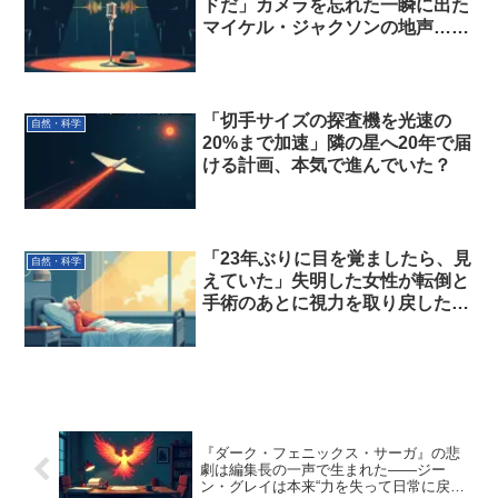
ドだ」カメラを忘れた一瞬に出た
マイケル・ジャクソンの地声…あ
の高い声は素ではなかった
「切手サイズの探査機を光速の
自然・科学
20%まで加速」隣の星へ20年で届
ける計画、本気で進んでいた？
「23年ぶりに目を覚ましたら、見
自然・科学
えていた」失明した女性が転倒と
手術のあとに視力を取り戻した
話…理由は誰にもわからない？
『ダーク・フェニックス・サーガ』の悲
劇は編集長の一声で生まれた——ジー
ン・グレイは本来“力を失って日常に戻