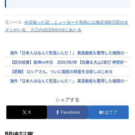
元ソース:
今日知った話：ニューヨーク市内には推定300万匹のネ
ズミがいる。人口のほぼ3分の1にあたる
シェアする
X
Facebook
はてブ