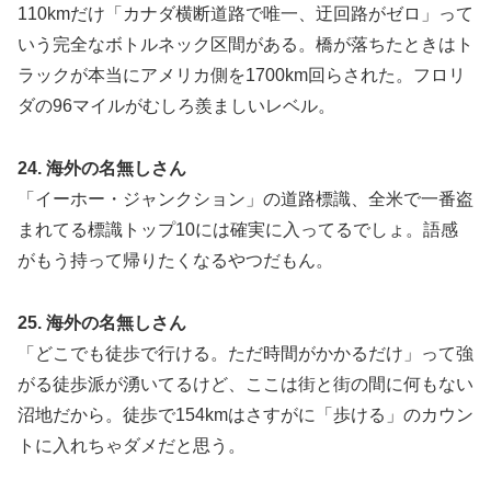
110kmだけ「カナダ横断道路で唯一、迂回路がゼロ」って
いう完全なボトルネック区間がある。橋が落ちたときはト
ラックが本当にアメリカ側を1700km回らされた。フロリ
ダの96マイルがむしろ羨ましいレベル。
24. 海外の名無しさん
「イーホー・ジャンクション」の道路標識、全米で一番盗
まれてる標識トップ10には確実に入ってるでしょ。語感
がもう持って帰りたくなるやつだもん。
25. 海外の名無しさん
「どこでも徒歩で行ける。ただ時間がかかるだけ」って強
がる徒歩派が湧いてるけど、ここは街と街の間に何もない
沼地だから。徒歩で154kmはさすがに「歩ける」のカウン
トに入れちゃダメだと思う。