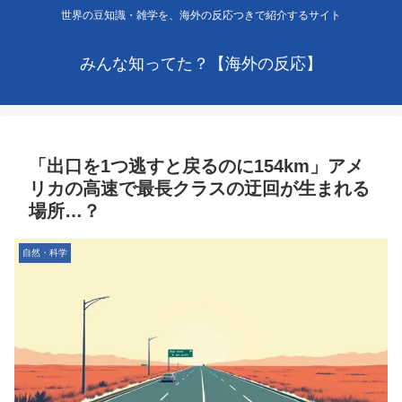
世界の豆知識・雑学を、海外の反応つきで紹介するサイト
みんな知ってた？【海外の反応】
「出口を1つ逃すと戻るのに154km」アメ
リカの高速で最長クラスの迂回が生まれる
場所…？
自然・科学