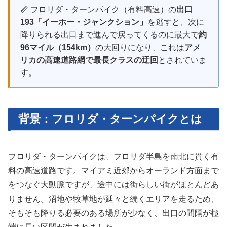
📏 フロリダ・ターンパイク（有料高速）の
出口
193「イーホー・ジャンクション」
を逃すと、次に
降りられる出口まで進んで戻ってくるのに最大で
約
96マイル（154km）
の大回りになり、これは
アメ
リカの高速道路網で最長クラスの迂回
とされていま
す。
背景：フロリダ・ターンパイクとは
フロリダ・ターンパイクは、フロリダ半島を南北に貫く有
料の高速道路です。マイアミ近郊からオーランド方面まで
をつなぐ大動脈ですが、途中には街らしい街がほとんどあ
りません。沼地や牧草地が延々と続くエリアを走るため、
そもそも降りる必要のある場所が少なく、出口の間隔が極