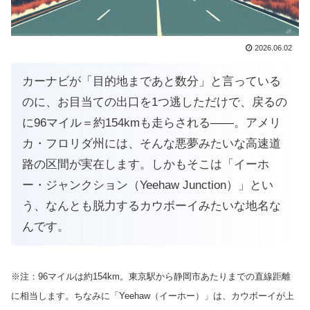
2026.06.02
カーナビが「目的地まであと数分」と言っている
のに、お目当ての出口を1つ逃しただけで、戻るの
に96マイル＝約154kmも走らされる——。アメリ
カ・フロリダ州には、そんな悪夢みたいな高速道
路の区間が実在します。しかもそこは「イーホ
ー・ジャンクション（Yeehaw Junction）」とい
う、なんとも脱力するカウボーイみたいな地名な
んです。
※注：96マイルは約154km。東京駅から静岡市あたりまでの直線距離
に相当します。ちなみに「Yeehaw（イーホー）」は、カウボーイが上