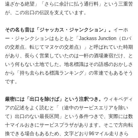
遠ざかる絶望」「さらに余計に払う通行料」という三重苦
が、この出口の伝説を支えています。
その名も昔は「ジャッカス・ジャンクション」。
イーホ
ー・ジャンクションはもともと「Jackass Junction（ロバ
の交差点、転じてマヌケの交差点）」と呼ばれていた時期
があり、長らく営業していたのは一軒の酒場兼宿だけ、と
いう何もない土地でした。地名標識はその語感のおかしさ
から「持ち去られる標識ランキング」の常連でもあるそう
です。
厳密には「出口を除けば」という注釈つき。
ウィキペディ
アの記述をよく読むと「（途中のサービスエリアを除い
て）出口のない最長区間」という条件つきで、実際には数
十マイルおきにサービスプラザがあります。そこで方向転
換できる場合もあるため、文字どおり96マイル走りきら