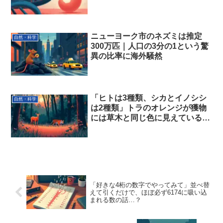
物だった話
ニューヨーク市のネズミは推定
自然・科学
300万匹｜人口の3分の1という驚
異の比率に海外騒然
「ヒトは3種類、シカとイノシシ
自然・科学
は2種類」トラのオレンジが獲物
には草木と同じ色に見えている理
由
「好きな4桁の数字でやってみて」並べ替
えて引くだけで、ほぼ必ず6174に吸い込
まれる数の話…？