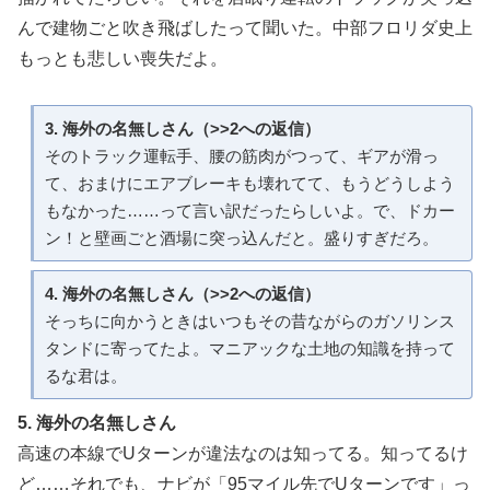
んで建物ごと吹き飛ばしたって聞いた。中部フロリダ史上
もっとも悲しい喪失だよ。
3. 海外の名無しさん（>>2への返信）
そのトラック運転手、腰の筋肉がつって、ギアが滑っ
て、おまけにエアブレーキも壊れてて、もうどうしよう
もなかった……って言い訳だったらしいよ。で、ドカー
ン！と壁画ごと酒場に突っ込んだと。盛りすぎだろ。
4. 海外の名無しさん（>>2への返信）
そっちに向かうときはいつもその昔ながらのガソリンス
タンドに寄ってたよ。マニアックな土地の知識を持って
るな君は。
5. 海外の名無しさん
高速の本線でUターンが違法なのは知ってる。知ってるけ
ど……それでも、ナビが「95マイル先でUターンです」っ