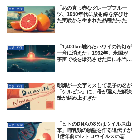
「あの真っ赤なグレープフルー
自然・科学
ツ、1950年代に放射線を浴びせ
た実験から生まれた品種だった」
スーパーの果物の知られざる出自
「1,400km離れたハワイの街灯が
自然・科学
一斉に消えた」1962年、米国が
宇宙で核を爆発させた日に本当に
起きたこと
彫師が一文字ミスして息子の名が
自然・科学
「ケルビン」に、母が選んだ解決
策が斜め上すぎた
「ヒトのDNAの8％はウイルス由
自然・科学
来」哺乳類の胎盤を作る遺伝子が
1億年前のレトロウイルスの忘れ